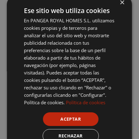
×
Ese sitio web utiliza cookies
En PANGEA ROYAL HOMES S.L. utilizamos
cookies propias y de terceros para
ARAÑAS
analizar el uso del sitio web y mostrarte
publicidad relacionada con tus
Araneae
preferencias sobre la base de un perfil
Acabamos con su presencia con control ambiental
elaborado a partir de tus hábitos de
y desinsectación efectiva
navegación (por ejemplo, páginas
visitadas). Puedes aceptar todas las
cookies pulsando el botón “ACEPTAR",
rechazar su uso clicando en "Rechazar" o
configurarlas clicando en "Configurar".
Política de cookies.
Política de cookies
ACEPTAR
RECHAZAR