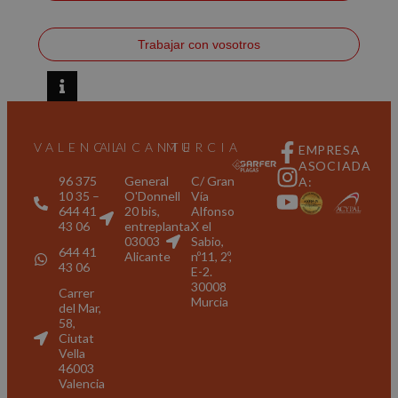
Trabajar con vosotros
VALENCIA
ALICANTE
MURCIA
EMPRESA
ASOCIADA
96 375
General
C/ Gran
A:
10 35 –
O'Donnell
Vía
644 41
20 bis,
Alfonso
43 06
entreplanta.
X el
03003
Sabio,
644 41
Alicante
nº11, 2º,
43 06
E-2.
30008
Carrer
Murcia
del Mar,
58,
Ciutat
Vella
46003
Valencia