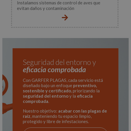
Instalamos sistemas de control de aves que
distinguir
usuarios
evitan daños y contaminación
únicos
asignando un
número
generado
aleatoriament
como
identificador
de cliente. Se
incluye en
cada solicitud
de página en
un sitio y se
Seguridad del entorno y
utiliza para
calcular los
eficacia comprobada
datos de
visitantes,
sesiones y
Con GARFER PLAGAS, cada servicio está
campañas par
los informes
diseñado bajo un enfoque
preventivo,
de análisis de
sostenible y certificado
, priorizando la
sitios.
seguridad del entorno
y la
eficacia
comprobada
.
Nuestro objetivo:
acabar con las plagas de
raíz
, manteniendo tu espacio limpio,
protegido y libre de infestaciones.