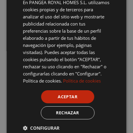
interior y
protegemos la estructura
En PANGEA ROYAL HOMES S.L. utilizamos
a largo plazo
cookies propias y de terceros para
analizar el uso del sitio web y mostrarte
En
GARFER PLAGAS
utilizamos tecnología moderna y
publicidad relacionada con tus
tratamientos profesionales que aseguran una
eliminación total y duradera:
preferencias sobre la base de un perfil
elaborado a partir de tus hábitos de
Detección profesional
navegación (por ejemplo, páginas
Ondas a través de sondas sonoras
visitadas). Puedes aceptar todas las
(Audiotermes)
cookies pulsando el botón “ACEPTAR",
Tratamientos especializados
rechazar su uso clicando en "Rechazar" o
configurarlas clicando en "Configurar".
Utilizan estaciones-cebo con inhibidores de
crecimiento (IGR) como hexaflumurón,
Política de cookies.
Política de cookies
diflubenzurón o novalurón, que interfieren en la
síntesis de quitina del exoesqueleto de las
termitas, impidiendo su muda y reproducción
ACEPTAR
para eliminar la colonia completa de forma
ecológica y efectiva.
RECHAZAR
CONFIGURAR