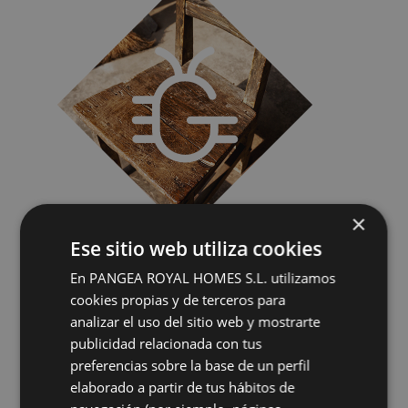
×
Ese sitio web utiliza cookies
Nuestro
proceso
En PANGEA ROYAL HOMES S.L. utilizamos
cookies propias y de terceros para
Diagnóstico exhaustivo
Identificación precisa del tipo de plaga, su alcance y
analizar el uso del sitio web y mostrarte
el mejor método de actuación
publicidad relacionada con tus
Tratamiento
preferencias sobre la base de un perfil
Aplicación de métodos, ya sea mediante
elaborado a partir de tus hábitos de
desinsectación a domicilio, inyección biocida,
tratamiento de cebos con inhibidor de crecimiento