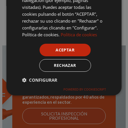
navegación (por ejemplo, páginas
(IGR), o barreras químicas protectoras.
visitadas). Puedes aceptar todas las
Prevención
cookies pulsando el botón “ACEPTAR",
Recomendaciones para el control biológico de
plagas y barreras de exclusión.
rechazar su uso clicando en "Rechazar" o
configurarlas clicando en "Configurar".
Política de cookies.
Política de cookies
ACEPTAR
RECHAZAR
Seguimiento
post-servicio
CONFIGURAR
Con nuestros servicios de desinsectación,
POWERED BY COOKIESCRIPT
aseguramos
resultados duraderos y
garantizados, respaldados por 40 años de
experiencia en el sector
.
Cookies estrictamente necesarias
Cookies de rendimiento
SOLICITA INSPECCIÓN
PROFESIONAL
Cookies de preferencias
Cookies de funcionalidad