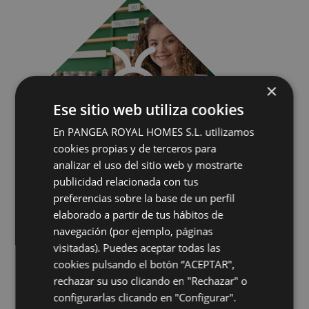
×
Ese sitio web utiliza cookies
En PANGEA ROYAL HOMES S.L. utilizamos
cookies propias y de terceros para
analizar el uso del sitio web y mostrarte
publicidad relacionada con tus
preferencias sobre la base de un perfil
elaborado a partir de tus hábitos de
Casos de uso
navegación (por ejemplo, páginas
frecuentes
visitadas). Puedes aceptar todas las
Clínicas y consultorios médicos
cookies pulsando el botón “ACEPTAR",
Control de cucarachas y desinfección ambiental.
rechazar su uso clicando en "Rechazar" o
Tiendas de alimentación y restaurantes
Control integral de roedores e insectos.
configurarlas clicando en "Configurar".