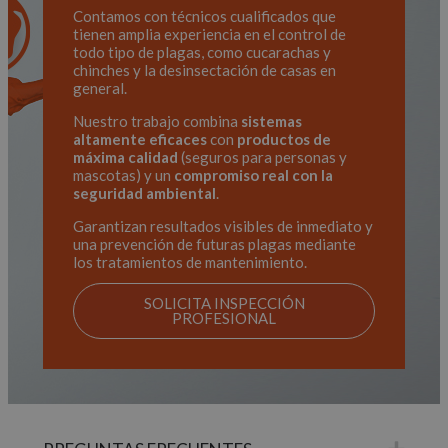
Cookies de rendimiento
Contamos con técnicos cualificados que
Cookies de preferencias
tienen amplia experiencia en el control de
todo tipo de plagas, como cucarachas y
Cookies de funcionalidad
chinches y la desinsectación de casas en
general.
Las cookies estrictamente necesarias permiten la
funcionalidad principal del sitio web, como el inicio
Nuestro trabajo combina
sistemas
de sesión de usuario y la gestión de cuentas. El sitio
altamente eficaces
con
productos de
web no se puede utilizar correctamente sin las
máxima calidad
(seguros para personas y
cookies estrictamente necesarias.
mascotas) y un
compromiso real con la
Proveedor
/
seguridad ambiental
.
Nombre
Vencimiento
Desc
Dominio
Garantizan resultados visibles de inmediato y
__cf_bm
29 minutos
Esta
Cloudflare Inc.
una prevención de futuras plagas mediante
58 segundos
util
.hubspot.com
los tratamientos de mantenimiento.
dist
hum
bots
SOLICITA INSPECCIÓN
bene
PROFESIONAL
para
web,
de r
inf
váli
uso 
web
CookieScriptConsent
4 semanas 2
El s
CookieScript
días
Coo
www.garferplagas.es