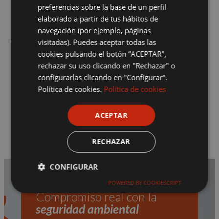
preferencias sobre la base de un perfil
Eliminación de cucarachas y
elaborado a partir de tus hábitos de
fumigación de chinches
navegación (por ejemplo, páginas
con
visitadas). Puedes aceptar todas las
productos profesionales
cookies pulsando el botón “ACEPTAR",
rechazar su uso clicando en "Rechazar" o
Control de termitas y hormigas,
configurarlas clicando en "Configurar".
protegiendo estructuras y
Política de cookies.
Política de cookies
muebles
ACEPTAR
Fumigaciones a domicilio,
rápidas
y sin molestias innecesarias
RECHAZAR
CONFIGURAR
POWERED BY COOKIESCRIPT
Compromiso real con la
seguridad ambiental
Cookies estrictamente necesarias