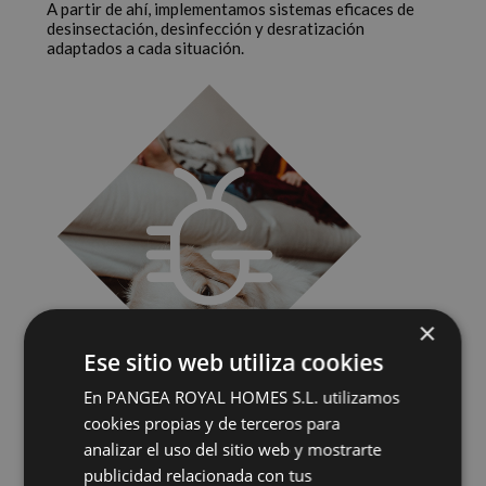
A partir de ahí, implementamos sistemas eficaces de
desinsectación, desinfección y desratización
adaptados a cada situación.
×
Ese sitio web utiliza cookies
En PANGEA ROYAL HOMES S.L. utilizamos
cookies propias y de terceros para
Fumigación de casas
con
analizar el uso del sitio web y mostrarte
soluciones seguras y efectivas
publicidad relacionada con tus